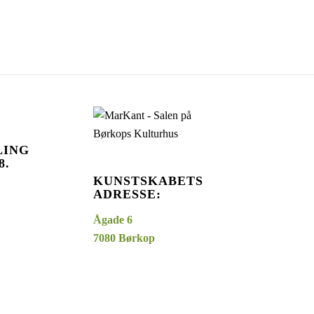
LING
8.
KUNSTSKABETS
ADRESSE:
Ågade
6
7080
Børkop