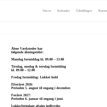
Om os
Kalender
Udstillinger
Kursu
Åbne Værksteder har
følgende åbningstider:
Mandag formiddag kl. 09.00 – 13.00
Tirsdag, onsdag & torsdag formiddag
kl. 09.00 – 12.00
Fredag formiddag: Lukket hold
Efteråret 2026:
Perioden 5. august til engang i december.
Foråret 2027:
Perioden 6. januar til engang i juni.
Lukke/feriedage aftales indbyrdes