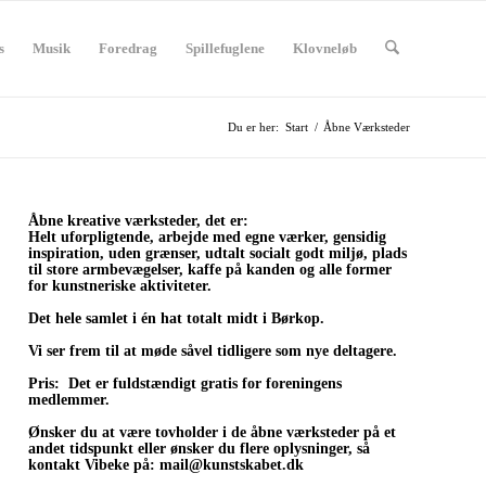
s
Musik
Foredrag
Spillefuglene
Klovneløb
Du er her:
Start
/
Åbne Værksteder
Åbne kreative værksteder, det er:
Helt uforpligtende, arbejde med egne værker, gensidig
inspiration, uden grænser, udtalt socialt godt miljø, plads
til store armbevægelser, kaffe på kanden og alle former
for kunstneriske aktiviteter.
Det hele samlet i én hat totalt midt i Børkop.
Vi ser frem til at møde såvel tidligere som nye deltagere.
Pris:
Det er fuldstændigt gratis for foreningens
medlemmer.
Ønsker du at være tovholder i de åbne værksteder på et
andet tidspunkt eller ønsker du flere oplysninger, så
kontakt Vibeke på:
mail@kunstskabet.dk