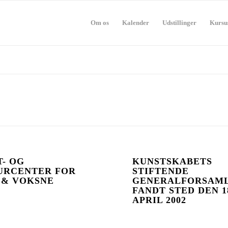
Om os
Kalender
Udstillinger
Kursu
- OG
KUNSTSKABETS
URCENTER FOR
STIFTENDE
 & VOKSNE
GENERALFORSAM
FANDT STED DEN 1
APRIL 2002