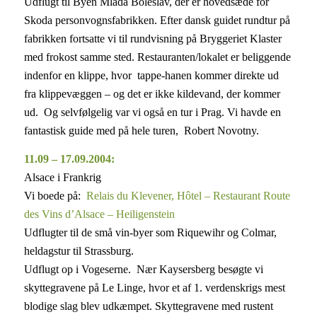
Udflugt til Byen Mlada Boleslav, der er hovedsæde for
Skoda personvognsfabrikken. Efter dansk guidet rundtur på
fabrikken fortsatte vi til rundvisning på Bryggeriet Klaster
med frokost samme sted. Restauranten/lokalet er beliggende
indenfor en klippe, hvor tappe-hanen kommer direkte ud
fra klippevæggen – og det er ikke kildevand, der kommer
ud. Og selvfølgelig var vi også en tur i Prag. Vi havde en
fantastisk guide med på hele turen, Robert Novotny.
11.09 – 17.09.2004:
Alsace i Frankrig
Vi boede på:
Relais du Klevener, Hôtel – Restaurant Route
des Vins d’Alsace – Heiligenstein
Udflugter til de små vin-byer som Riquewihr og Colmar,
heldagstur til Strassburg.
Udflugt op i Vogeserne. Nær Kaysersberg besøgte vi
skyttegravene på Le Linge, hvor et af 1. verdenskrigs mest
blodige slag blev udkæmpet. Skyttegravene med rustent